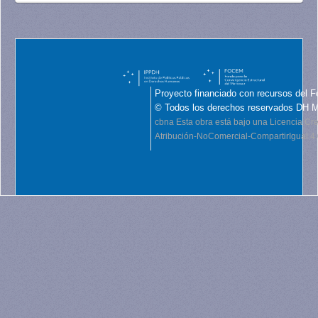
Proyecto financiado con recursos del F
© Todos los derechos reservados DH 
cbna
Esta obra está bajo una Licencia C
Atribución-NoComercial-CompartirIgual 4.0