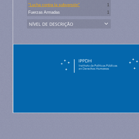
"Lucha contra la subversión"
1
Fuerzas Armadas
1
nível de descrição