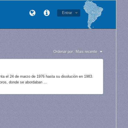
Entrar
Ordenar por:
Mais recente
unta el 24 de marzo de 1976 hasta su disolución en 1983.
bros, donde se abordaban ...