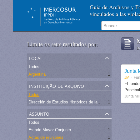
Guía de Archivos y 
vinculados a las viol
M
Limite os seus resultados por:
De
local
Todos
Junta M
Argentina
1
JM
Fu
instituição de arquivo
El fondo
Principa
Todos
Junta Mil
Dirección de Estudios Históricos de la Fuerza Aérea
1
assunto
Todos
Estado Mayor Conjunto
1
Actas de reuniones
1