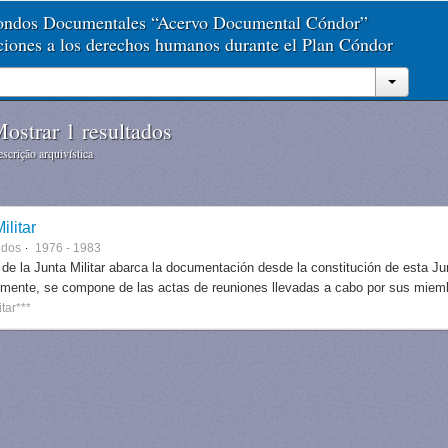
Fondos Documentales “Acervo Documental Cóndor”
aciones a los derechos humanos durante el Plan Cóndor
ostrar 1 resultados
scrição arquivística
ilitar
ndos
1976 - 1983
 de la Junta Militar abarca la documentación desde la constitución de esta J
lmente, se compone de las actas de reuniones llevadas a cabo por sus miem
itar***