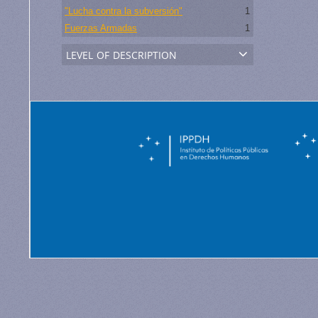
"Lucha contra la subversión"
1
Fuerzas Armadas
1
level of description