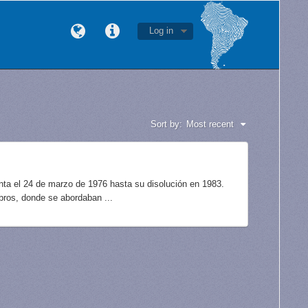
Log in
Sort by:
Most recent
unta el 24 de marzo de 1976 hasta su disolución en 1983.
bros, donde se abordaban ...