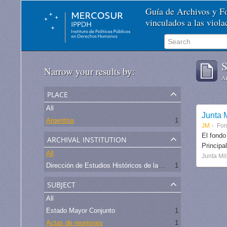
Guía de Archivos y 
vinculados a las viol
S
Narrow your results by:
Ar
place
All
Junta M
Argentina
1
JM
Fo
archival institution
El fondo
Principa
All
Junta Mil
Dirección de Estudios Históricos de la Fuerza Aérea
1
subject
All
Estado Mayor Conjunto
1
Actas de reuniones
1