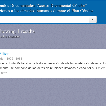
Fondos Documentales “Acervo Documental Cóndor”
aciones a los derechos humanos durante el Plan Cóndor
howing 1 results
chival description
ilitar
nds
1976 - 1983
 de la Junta Militar abarca la documentación desde la constitución de esta J
lmente, se compone de las actas de reuniones llevadas a cabo por sus miem
itar***