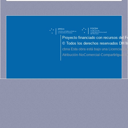
Proyecto financiado con recursos del F
© Todos los derechos reservados DH 
cbna
Esta obra está bajo una Licencia C
Atribución-NoComercial-CompartirIgual 4.0