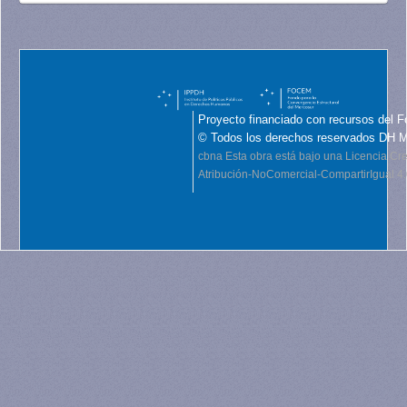
Proyecto financiado con recursos del F
© Todos los derechos reservados DH 
cbna
Esta obra está bajo una Licencia C
Atribución-NoComercial-CompartirIgual 4.0