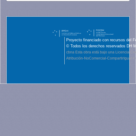
Proyecto financiado con recursos del F
© Todos los derechos reservados DH 
cbna
Esta obra está bajo una Licencia C
Atribución-NoComercial-CompartirIgual 4.0