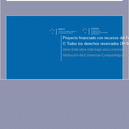
Proyecto financiado con recursos del F
© Todos los derechos reservados DH 
cbna
Esta obra está bajo una Licencia C
Atribución-NoComercial-CompartirIgual 4.0