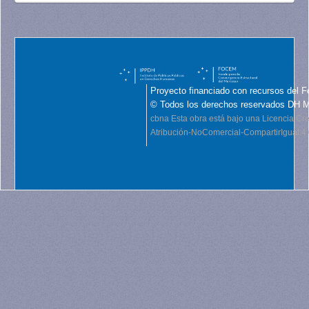
Proyecto financiado con recursos del F
© Todos los derechos reservados DH 
cbna
Esta obra está bajo una Licencia C
Atribución-NoComercial-CompartirIgual 4.0