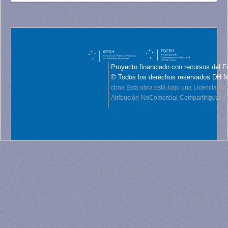
Proyecto financiado con recursos del F
© Todos los derechos reservados DH 
cbna
Esta obra está bajo una Licencia C
Atribución-NoComercial-CompartirIgual 4.0