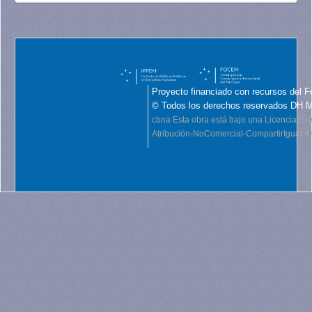
Proyecto financiado con recursos del F
© Todos los derechos reservados DH 
cbna
Esta obra está bajo una Licencia C
Atribución-NoComercial-CompartirIgual 4.0