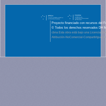
Proyecto financiado con recursos del F
© Todos los derechos reservados DH 
cbna
Esta obra está bajo una Licencia C
Atribución-NoComercial-CompartirIgual 4.0