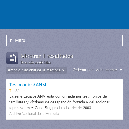
Filtro
Mostrar 1 resultados
Descrição arquivística
Ordenar por:
Mais recente
Archivo Nacional de la Memoria
Testimonios/ ANM
T
Séries
La serie Legajos ANM está conformada por testimonios de
familiares y víctimas de desaparición forzada y del accionar
represivo en el Cono Sur, producidos desde 2003.
Archivo Nacional de la Memoria