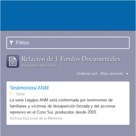
Filtros
Relación de 1 Fondos Documentales
Descripción archivística
Ordenar por:
Más reciente
Testimonios/ ANM
T
Serie
La serie Legajos ANM está conformada por testimonios de
familiares y víctimas de desaparición forzada y del accionar
represivo en el Cono Sur, producidos desde 2003.
Archivo Nacional de la Memoria