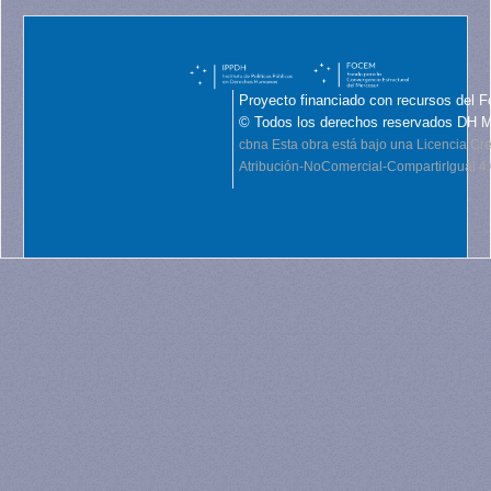
Proyecto financiado con recursos del F
© Todos los derechos reservados DH 
cbna
Esta obra está bajo una Licencia C
Atribución-NoComercial-CompartirIgual 4.0