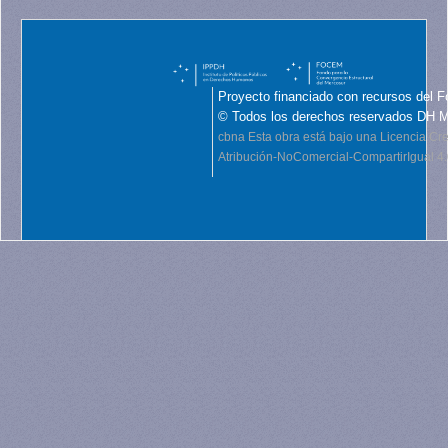
Proyecto financiado con recursos del F
© Todos los derechos reservados DH 
cbna
Esta obra está bajo una Licencia C
Atribución-NoComercial-CompartirIgual 4.0