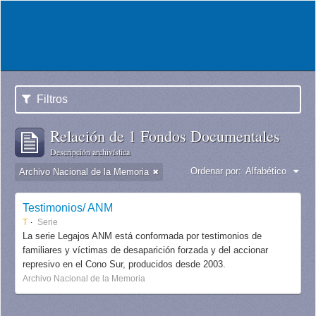
Filtros
Relación de 1 Fondos Documentales
Descripción archivística
Ordenar por:
Alfabético
Archivo Nacional de la Memoria
Testimonios/ ANM
T
Serie
La serie Legajos ANM está conformada por testimonios de
familiares y víctimas de desaparición forzada y del accionar
represivo en el Cono Sur, producidos desde 2003.
Archivo Nacional de la Memoria