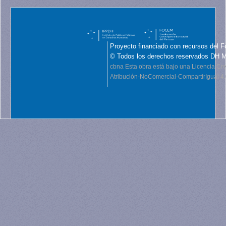
Proyecto financiado con recursos del F
© Todos los derechos reservados DH 
cbna
Esta obra está bajo una Licencia C
Atribución-NoComercial-CompartirIgual 4.0