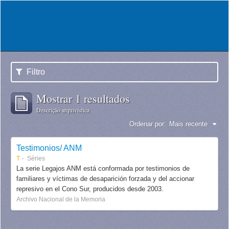
Filtro
Mostrar 1 resultados
Descrição arquivística
Ordenar por:
Mais recente
Testimonios/ ANM
T
Séries
La serie Legajos ANM está conformada por testimonios de
familiares y víctimas de desaparición forzada y del accionar
represivo en el Cono Sur, producidos desde 2003.
Archivo Nacional de la Memoria