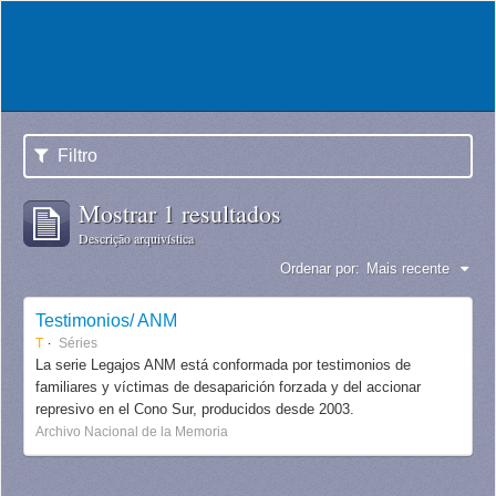
Filtro
Mostrar 1 resultados
Descrição arquivística
Ordenar por:
Mais recente
Testimonios/ ANM
T
Séries
La serie Legajos ANM está conformada por testimonios de
familiares y víctimas de desaparición forzada y del accionar
represivo en el Cono Sur, producidos desde 2003.
Archivo Nacional de la Memoria