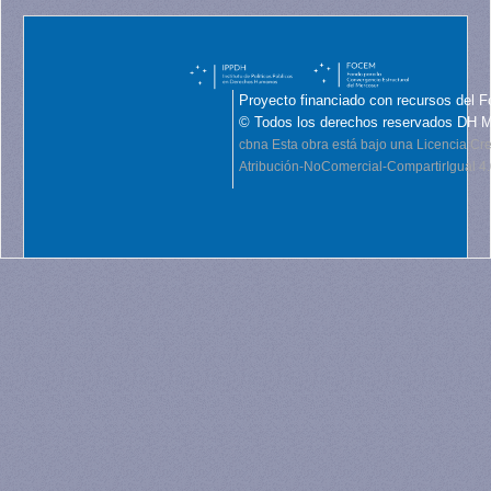
Proyecto financiado con recursos del F
© Todos los derechos reservados DH 
cbna
Esta obra está bajo una Licencia C
Atribución-NoComercial-CompartirIgual 4.0