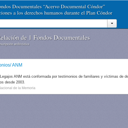
Fondos Documentales “Acervo Documental Cóndor”
aciones a los derechos humanos durante el Plan Cóndor
elación de 1 Fondos Documentales
scripción archivística
onios/ ANM
 Legajos ANM está conformada por testimonios de familiares y víctimas de des
dos desde 2003.
Nacional de la Memoria