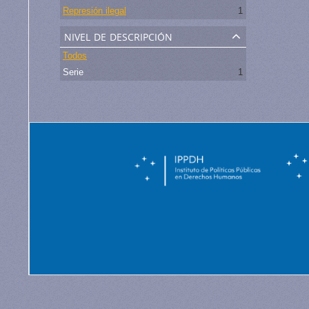
Represión ilegal
1
nivel de descripción
Todos
Serie
1