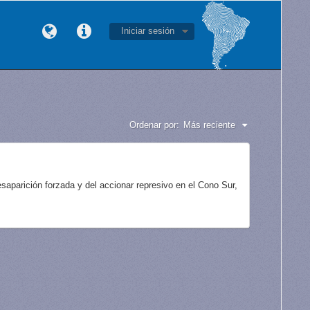
Iniciar sesión
Ordenar por:
Más reciente
aparición forzada y del accionar represivo en el Cono Sur,