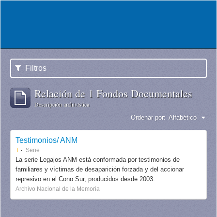
Filtros
Relación de 1 Fondos Documentales
Descripción archivística
Ordenar por:
Alfabético
Testimonios/ ANM
T
Serie
La serie Legajos ANM está conformada por testimonios de
familiares y víctimas de desaparición forzada y del accionar
represivo en el Cono Sur, producidos desde 2003.
Archivo Nacional de la Memoria