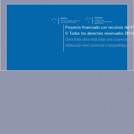
Proyecto financiado con recursos del F
© Todos los derechos reservados DH 
cbna
Esta obra está bajo una Licencia C
Atribución-NoComercial-CompartirIgual 4.0