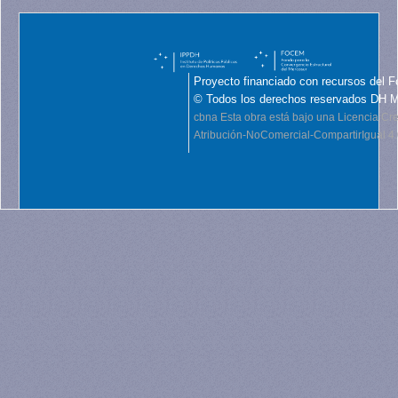
Proyecto financiado con recursos del F
© Todos los derechos reservados DH 
cbna
Esta obra está bajo una Licencia C
Atribución-NoComercial-CompartirIgual 4.0