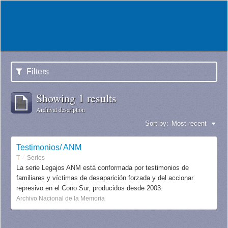
Filters
Showing 1 results
Archival description
Sort by:
Most recent
Testimonios/ ANM
T
Series
La serie Legajos ANM está conformada por testimonios de
familiares y víctimas de desaparición forzada y del accionar
represivo en el Cono Sur, producidos desde 2003.
Archivo Nacional de la Memoria