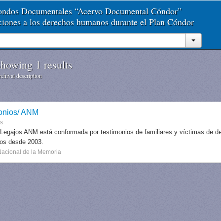
Fondos Documentales “Acervo Documental Cóndor”
aciones a los derechos humanos durante el Plan Cóndor
howing 1 results
chival description
onios/ ANM
es
 Legajos ANM está conformada por testimonios de familiares y víctimas de des
dos desde 2003.
Nacional de la Memoria