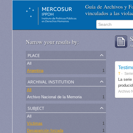
Guía de Archivos y 
vinculados a las viol
S
Narrow your results by:
Ar
place
All
Testim
Argentina
1
T
Seri
archival institution
La serie
produci
All
Archivo 
Archivo Nacional de la Memoria
1
subject
All
Víctimas
1
Desaparición forzada
1