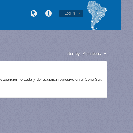
Log in
Sort by:
Alphabetic
aparición forzada y del accionar represivo en el Cono Sur,