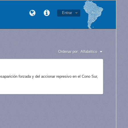
Entrar
Ordenar por:
Alfabético
aparición forzada y del accionar represivo en el Cono Sur,