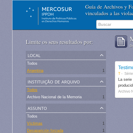
Guía de Archivos y 
vinculados a las viol
M
Limite os seus resultados por:
De
local
Todos
Testim
Argentina
1
T
Séri
instituição de arquivo
La serie
produci
Todos
Archivo 
Archivo Nacional de la Memoria
1
assunto
Todos
Víctimas
1
Desaparición forzada
1