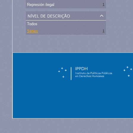
Represión ilegal
1
nível de descrição
Todos
Séries
1