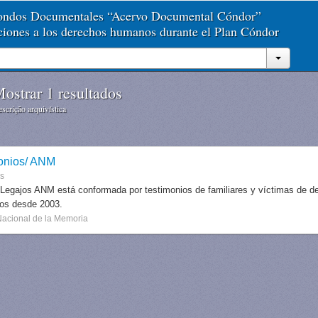
Fondos Documentales “Acervo Documental Cóndor”
aciones a los derechos humanos durante el Plan Cóndor
ostrar 1 resultados
scrição arquivística
onios/ ANM
es
 Legajos ANM está conformada por testimonios de familiares y víctimas de des
dos desde 2003.
Nacional de la Memoria