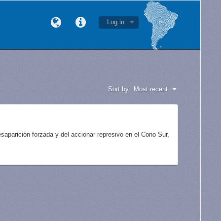
Log in
Sort by:
Most recent
aparición forzada y del accionar represivo en el Cono Sur,