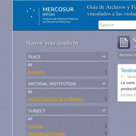
Guía de Archivos y 
vinculados a las viol
S
Narrow your results by:
Ar
place
Archivo 
All
Testim
Argentina
1
T
Seri
archival institution
La serie
produci
All
Archivo 
Archivo Nacional de la Memoria
1
subject
All
Víctimas
1
Desaparición forzada
1