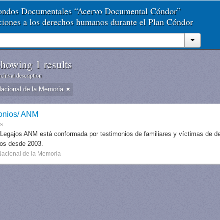
Fondos Documentales “Acervo Documental Cóndor”
aciones a los derechos humanos durante el Plan Cóndor
howing 1 results
chival description
Nacional de la Memoria
onios/ ANM
es
 Legajos ANM está conformada por testimonios de familiares y víctimas de des
dos desde 2003.
Nacional de la Memoria