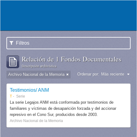
Filtros
Relación de 1 Fondos Documentales
Descripción archivística
Ordenar por:
Más reciente
Archivo Nacional de la Memoria
Testimonios/ ANM
T
Serie
La serie Legajos ANM está conformada por testimonios de
familiares y víctimas de desaparición forzada y del accionar
represivo en el Cono Sur, producidos desde 2003.
Archivo Nacional de la Memoria