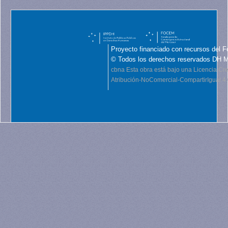
Proyecto financiado con recursos del F
© Todos los derechos reservados DH 
cbna
Esta obra está bajo una Licencia C
Atribución-NoComercial-CompartirIgual 4.0