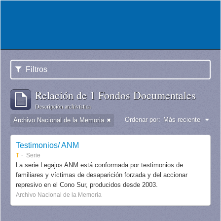
Filtros
Relación de 1 Fondos Documentales
Descripción archivística
Ordenar por:
Más reciente
Archivo Nacional de la Memoria
Testimonios/ ANM
T
Serie
La serie Legajos ANM está conformada por testimonios de
familiares y víctimas de desaparición forzada y del accionar
represivo en el Cono Sur, producidos desde 2003.
Archivo Nacional de la Memoria