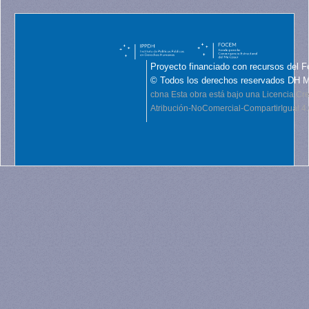
Proyecto financiado con recursos del F
© Todos los derechos reservados DH 
cbna
Esta obra está bajo una Licencia C
Atribución-NoComercial-CompartirIgual 4.0