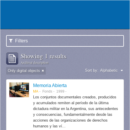
Filters
Showing 1 results
Archival description
Sort by:
Alphabetic
Only digital objects
Memoria Abierta
MA
Fonds
1999 -
Los conjuntos documentales creados, producidos
y acumulados remiten al período de la última
dictadura militar en la Argentina, sus antecedentes
y consecuencias, fundamentalmente desde las
acciones de las organizaciones de derechos
humanos y las ví...