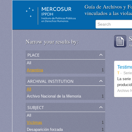
Guía de Archivos y 
vinculados a las viol
S
Narrow your results by:
Ar
place
All
Testim
Argentina
1
T
Seri
archival institution
La serie
produci
All
Archivo 
Archivo Nacional de la Memoria
1
subject
All
Víctimas
1
Desaparición forzada
1