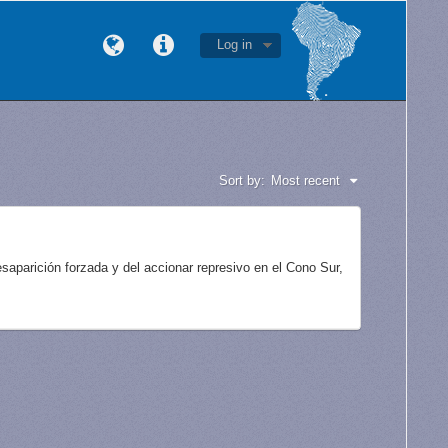
Log in
Sort by:
Most recent
aparición forzada y del accionar represivo en el Cono Sur,