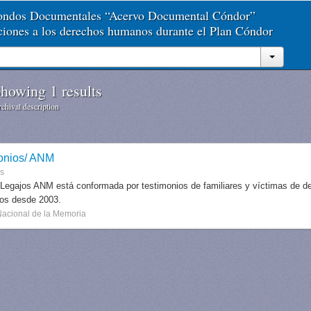
Fondos Documentales “Acervo Documental Cóndor”
aciones a los derechos humanos durante el Plan Cóndor
howing 1 results
chival description
onios/ ANM
es
 Legajos ANM está conformada por testimonios de familiares y víctimas de des
dos desde 2003.
Nacional de la Memoria