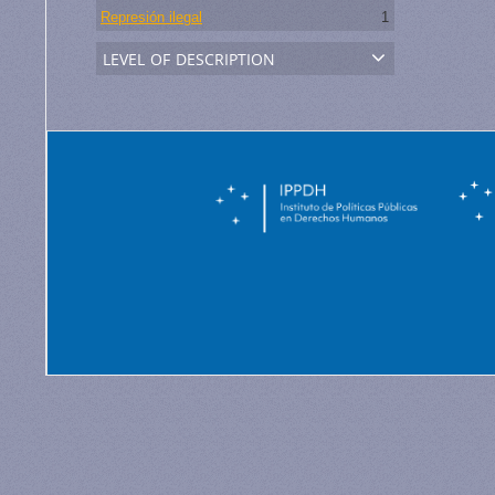
Represión ilegal
1
level of description