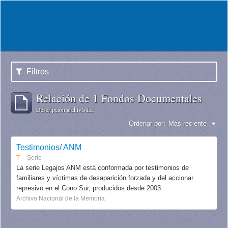
Filtros
Relación de 1 Fondos Documentales
Descripción archivística
Ordenar por:
Más reciente
Testimonios/ ANM
T
Serie
La serie Legajos ANM está conformada por testimonios de
familiares y víctimas de desaparición forzada y del accionar
represivo en el Cono Sur, producidos desde 2003.
Archivo Nacional de la Memoria