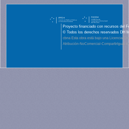
Proyecto financiado con recursos del F
© Todos los derechos reservados DH 
cbna
Esta obra está bajo una Licencia C
Atribución-NoComercial-CompartirIgual 4.0