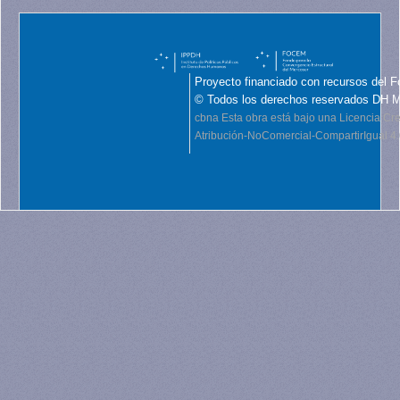
Proyecto financiado con recursos del F
© Todos los derechos reservados DH 
cbna
Esta obra está bajo una Licencia C
Atribución-NoComercial-CompartirIgual 4.0