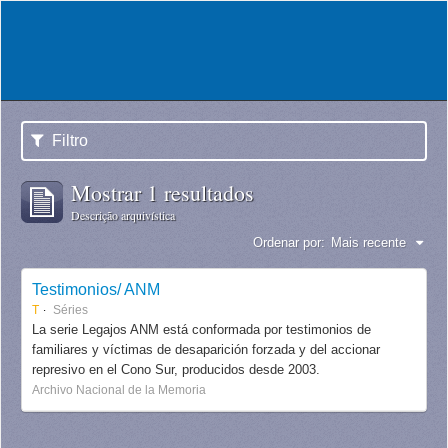
Filtro
Mostrar 1 resultados
Descrição arquivística
Ordenar por:
Mais recente
Testimonios/ ANM
T
Séries
La serie Legajos ANM está conformada por testimonios de
familiares y víctimas de desaparición forzada y del accionar
represivo en el Cono Sur, producidos desde 2003.
Archivo Nacional de la Memoria