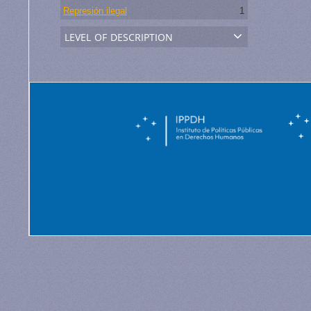
Represión ilegal
1
level of description