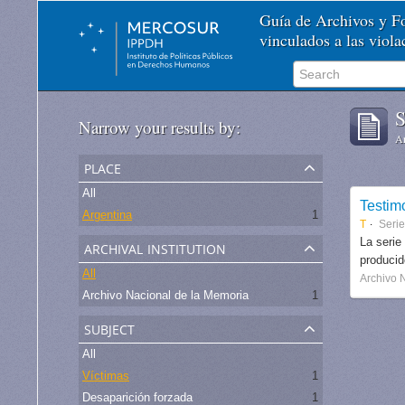
Guía de Archivos y 
vinculados a las viol
S
Narrow your results by:
Ar
place
All
Testim
Argentina
1
T
Seri
archival institution
La serie
produci
All
Archivo 
Archivo Nacional de la Memoria
1
subject
All
Víctimas
1
Desaparición forzada
1