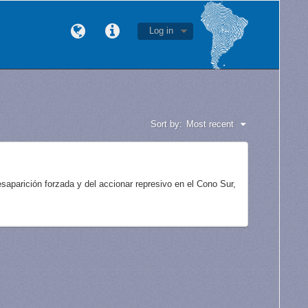
Log in
Sort by:
Most recent
aparición forzada y del accionar represivo en el Cono Sur,