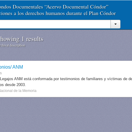
Fondos Documentales “Acervo Documental Cóndor”
aciones a los derechos humanos durante el Plan Cóndor
howing 1 results
chival description
onios/ ANM
es
 Legajos ANM está conformada por testimonios de familiares y víctimas de des
dos desde 2003.
Nacional de la Memoria