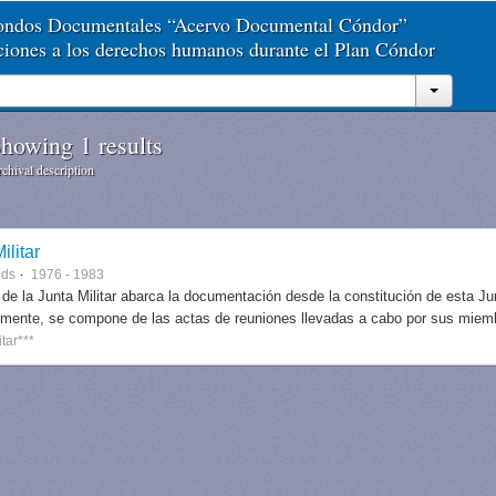
Fondos Documentales “Acervo Documental Cóndor”
aciones a los derechos humanos durante el Plan Cóndor
howing 1 results
chival description
ilitar
nds
1976 - 1983
 de la Junta Militar abarca la documentación desde la constitución de esta J
lmente, se compone de las actas de reuniones llevadas a cabo por sus miem
itar***