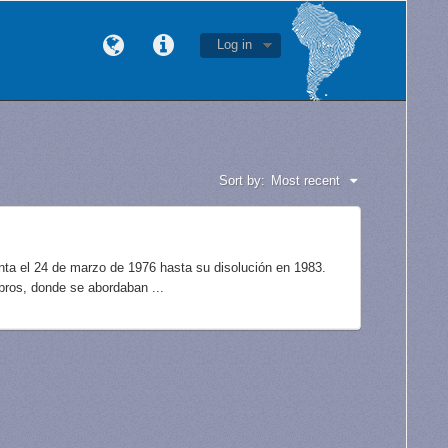
Log in
Sort by:
Most recent
unta el 24 de marzo de 1976 hasta su disolución en 1983.
bros, donde se abordaban ...