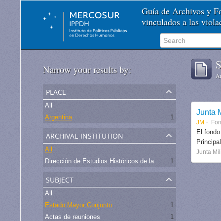
Guía de Archivos y 
vinculados a las viol
S
Narrow your results by:
Ar
place
All
Junta M
Argentina
1
JM
Fo
archival institution
El fondo
Principa
All
Junta Mil
Dirección de Estudios Históricos de la Fuerza Aérea
1
subject
All
Estado Mayor Conjunto
1
Actas de reuniones
1