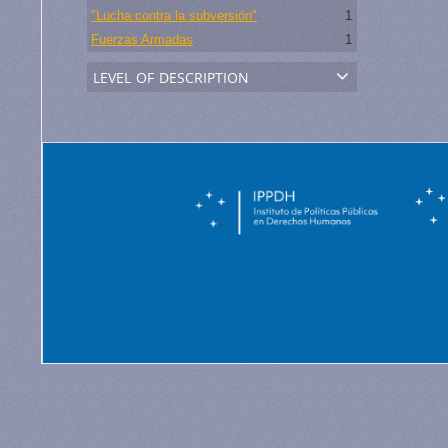
"Lucha contra la subversión"
1
Fuerzas Armadas
1
level of description