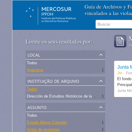
Guía de Archivos y 
vinculados a las viol
M
Limite os seus resultados por:
De
local
Todos
Junta M
Argentina
1
JM
Fu
instituição de arquivo
El fondo
Principa
Todos
Junta Mil
Dirección de Estudios Históricos de la Fuerza Aérea
1
assunto
Todos
Estado Mayor Conjunto
1
Actas de reuniones
1