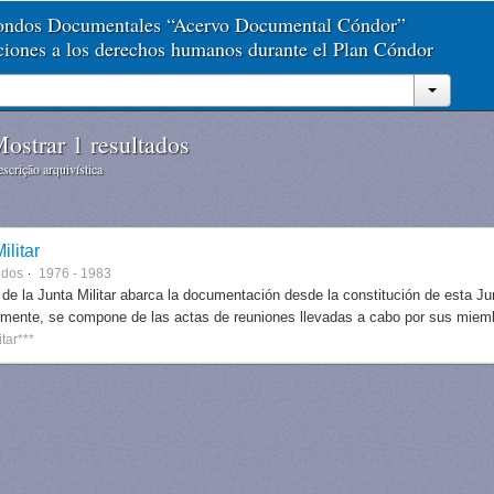
Fondos Documentales “Acervo Documental Cóndor”
aciones a los derechos humanos durante el Plan Cóndor
ostrar 1 resultados
scrição arquivística
ilitar
ndos
1976 - 1983
 de la Junta Militar abarca la documentación desde la constitución de esta J
lmente, se compone de las actas de reuniones llevadas a cabo por sus miem
itar***