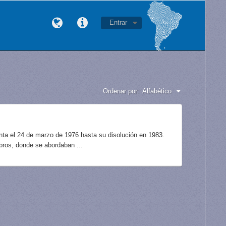
Entrar
Ordenar por:
Alfabético
unta el 24 de marzo de 1976 hasta su disolución en 1983.
bros, donde se abordaban ...