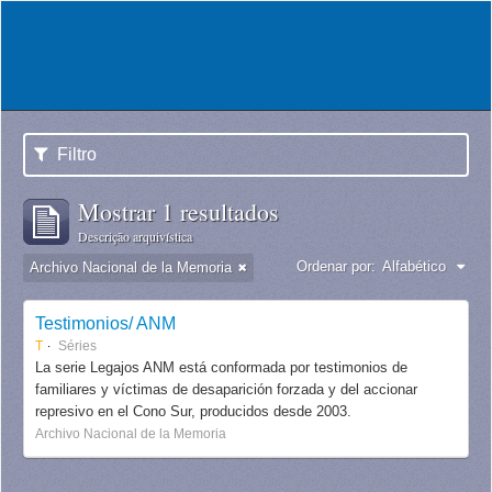
Filtro
Mostrar 1 resultados
Descrição arquivística
Ordenar por:
Alfabético
Archivo Nacional de la Memoria
Testimonios/ ANM
T
Séries
La serie Legajos ANM está conformada por testimonios de
familiares y víctimas de desaparición forzada y del accionar
represivo en el Cono Sur, producidos desde 2003.
Archivo Nacional de la Memoria