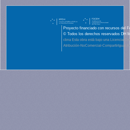
Proyecto financiado con recursos del F
© Todos los derechos reservados DH 
cbna
Esta obra está bajo una Licencia C
Atribución-NoComercial-CompartirIgual 4.0