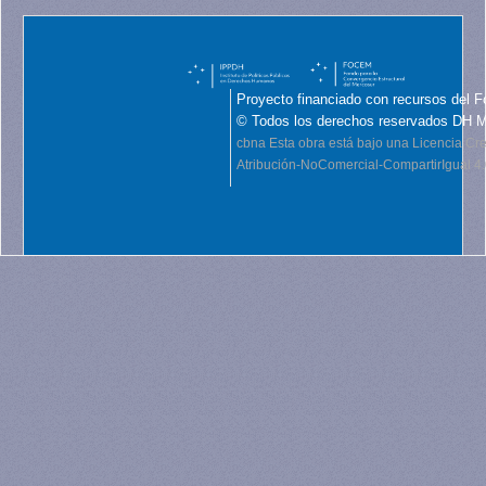
Proyecto financiado con recursos del F
© Todos los derechos reservados DH 
cbna
Esta obra está bajo una Licencia C
Atribución-NoComercial-CompartirIgual 4.0