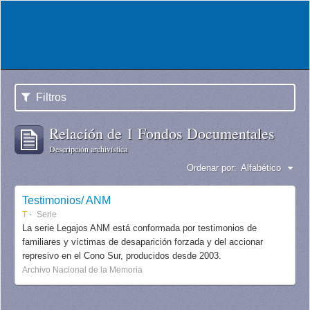
Filtros
Relación de 1 Fondos Documentales
Descripción archivística
Ordenar por:
Alfabético
Testimonios/ ANM
T
Serie
La serie Legajos ANM está conformada por testimonios de
familiares y víctimas de desaparición forzada y del accionar
represivo en el Cono Sur, producidos desde 2003.
Archivo Nacional de la Memoria