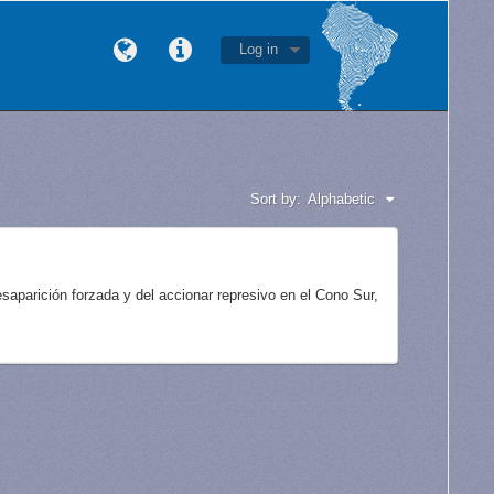
Log in
Sort by:
Alphabetic
aparición forzada y del accionar represivo en el Cono Sur,