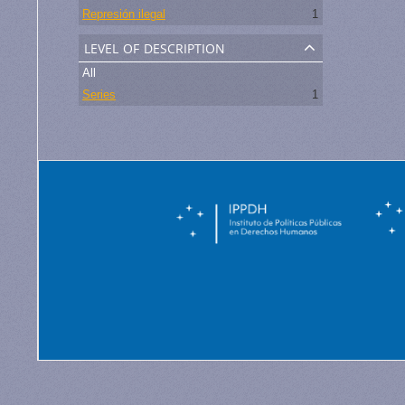
Represión ilegal
1
level of description
All
Series
1