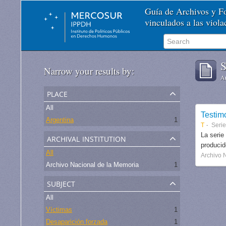
Guía de Archivos y 
vinculados a las viol
S
Narrow your results by:
Ar
place
All
Testim
Argentina
1
T
Seri
archival institution
La serie
produci
All
Archivo 
Archivo Nacional de la Memoria
1
subject
All
Víctimas
1
Desaparición forzada
1