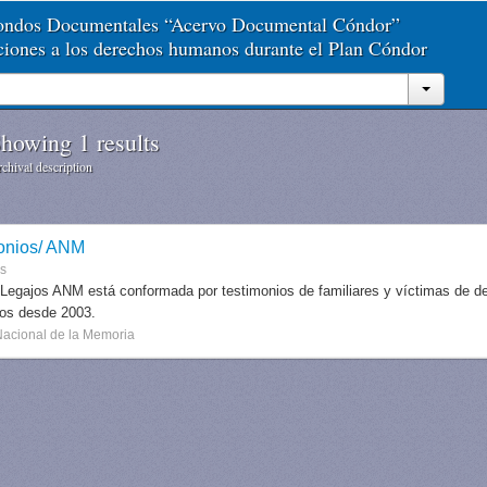
Fondos Documentales “Acervo Documental Cóndor”
aciones a los derechos humanos durante el Plan Cóndor
howing 1 results
chival description
onios/ ANM
es
 Legajos ANM está conformada por testimonios de familiares y víctimas de des
dos desde 2003.
Nacional de la Memoria