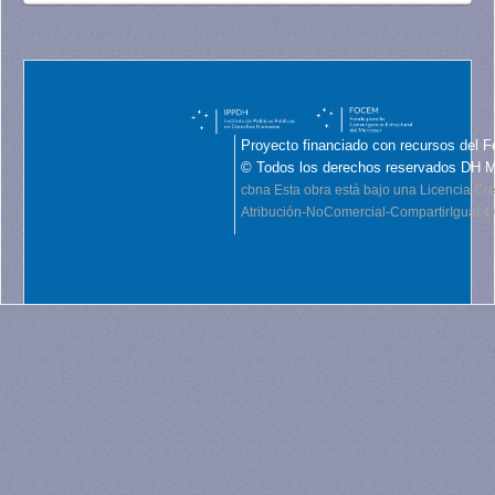
Proyecto financiado con recursos del F
© Todos los derechos reservados DH 
cbna
Esta obra está bajo una Licencia C
Atribución-NoComercial-CompartirIgual 4.0