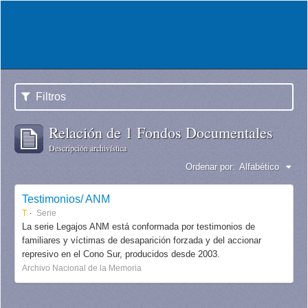
Filtros
Relación de 1 Fondos Documentales
Descripción archivística
Ordenar por:
Alfabético
Testimonios/ ANM
T
Serie
La serie Legajos ANM está conformada por testimonios de
familiares y víctimas de desaparición forzada y del accionar
represivo en el Cono Sur, producidos desde 2003.
Archivo Nacional de la Memoria