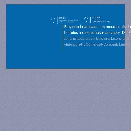
Proyecto financiado con recursos del F
© Todos los derechos reservados DH 
cbna
Esta obra está bajo una Licencia C
Atribución-NoComercial-CompartirIgual 4.0