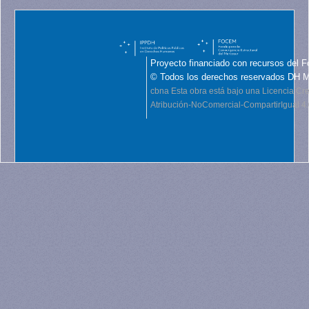
Proyecto financiado con recursos del F
© Todos los derechos reservados DH 
cbna
Esta obra está bajo una Licencia C
Atribución-NoComercial-CompartirIgual 4.0