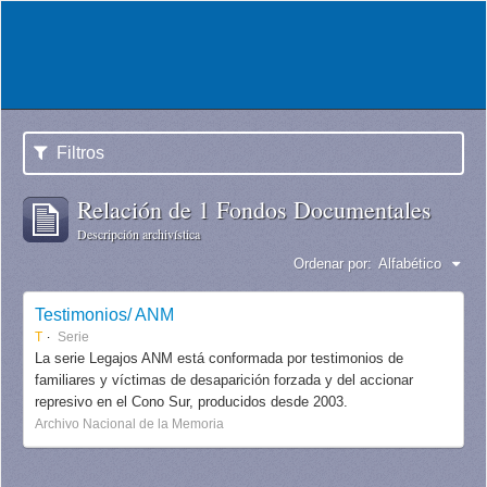
Filtros
Relación de 1 Fondos Documentales
Descripción archivística
Ordenar por:
Alfabético
Testimonios/ ANM
T
Serie
La serie Legajos ANM está conformada por testimonios de
familiares y víctimas de desaparición forzada y del accionar
represivo en el Cono Sur, producidos desde 2003.
Archivo Nacional de la Memoria