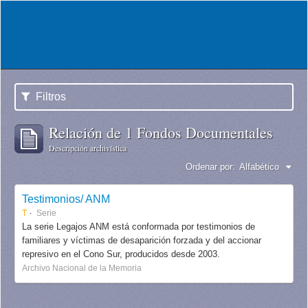
Filtros
Relación de 1 Fondos Documentales
Descripción archivística
Ordenar por:
Alfabético
Testimonios/ ANM
T
Serie
La serie Legajos ANM está conformada por testimonios de
familiares y víctimas de desaparición forzada y del accionar
represivo en el Cono Sur, producidos desde 2003.
Archivo Nacional de la Memoria