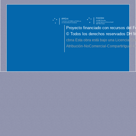
Proyecto financiado con recursos del F
© Todos los derechos reservados DH 
cbna
Esta obra está bajo una Licencia C
Atribución-NoComercial-CompartirIgual 4.0