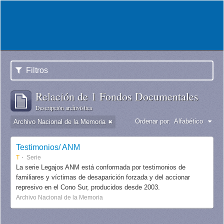
Filtros
Relación de 1 Fondos Documentales
Descripción archivística
Ordenar por:
Alfabético
Archivo Nacional de la Memoria
Testimonios/ ANM
T
Serie
La serie Legajos ANM está conformada por testimonios de
familiares y víctimas de desaparición forzada y del accionar
represivo en el Cono Sur, producidos desde 2003.
Archivo Nacional de la Memoria