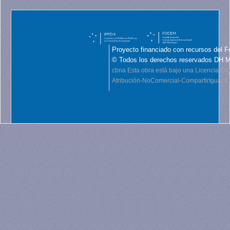
Proyecto financiado con recursos del F
© Todos los derechos reservados DH 
cbna
Esta obra está bajo una Licencia C
Atribución-NoComercial-CompartirIgual 4.0