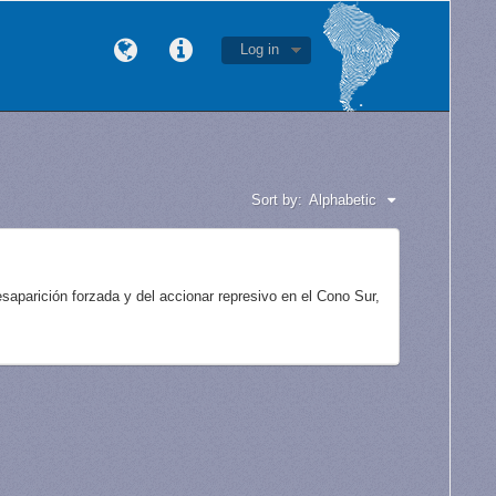
Log in
Sort by:
Alphabetic
aparición forzada y del accionar represivo en el Cono Sur,