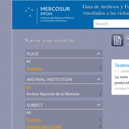
Guía de Archivos y 
vinculados a las viol
S
Narrow your results by:
Ar
place
All
Testim
Argentina
1
T
Seri
archival institution
La serie
produci
All
Archivo 
Archivo Nacional de la Memoria
1
subject
All
Víctimas
1
Desaparición forzada
1