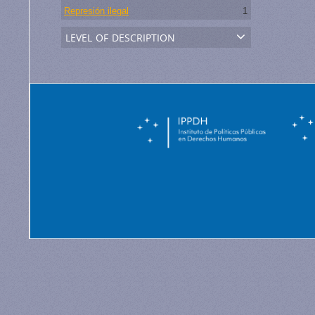
Represión ilegal
1
level of description