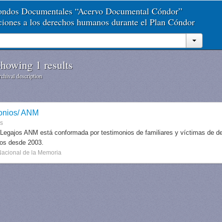
Fondos Documentales “Acervo Documental Cóndor”
aciones a los derechos humanos durante el Plan Cóndor
howing 1 results
chival description
onios/ ANM
es
 Legajos ANM está conformada por testimonios de familiares y víctimas de des
dos desde 2003.
Nacional de la Memoria