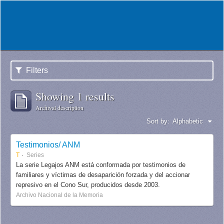
Filters
Showing 1 results
Archival description
Sort by:
Alphabetic
Testimonios/ ANM
T
Series
La serie Legajos ANM está conformada por testimonios de
familiares y víctimas de desaparición forzada y del accionar
represivo en el Cono Sur, producidos desde 2003.
Archivo Nacional de la Memoria