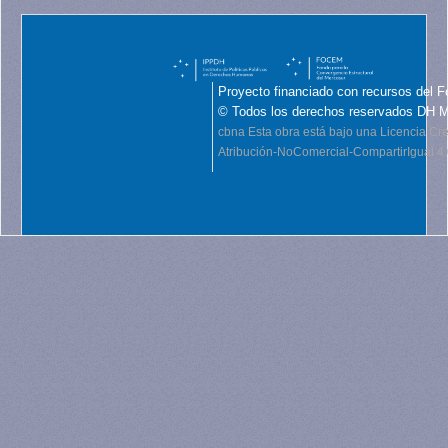
Proyecto financiado con recursos del F
© Todos los derechos reservados DH 
cbna
Esta obra está bajo una Licencia C
Atribución-NoComercial-CompartirIgual 4.0