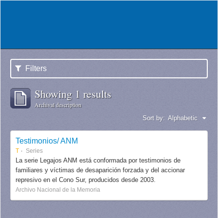
Filters
Showing 1 results
Archival description
Sort by:
Alphabetic
Testimonios/ ANM
T
Series
La serie Legajos ANM está conformada por testimonios de
familiares y víctimas de desaparición forzada y del accionar
represivo en el Cono Sur, producidos desde 2003.
Archivo Nacional de la Memoria