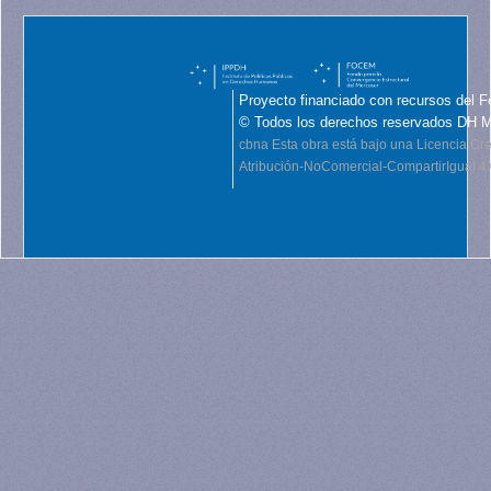
Proyecto financiado con recursos del F
© Todos los derechos reservados DH 
cbna
Esta obra está bajo una Licencia C
Atribución-NoComercial-CompartirIgual 4.0