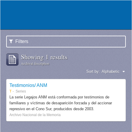
Filters
Showing 1 results
Archival description
Sort by:
Alphabetic
Testimonios/ ANM
T
Series
La serie Legajos ANM está conformada por testimonios de
familiares y víctimas de desaparición forzada y del accionar
represivo en el Cono Sur, producidos desde 2003.
Archivo Nacional de la Memoria