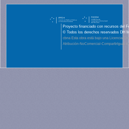
Proyecto financiado con recursos del F
© Todos los derechos reservados DH 
cbna
Esta obra está bajo una Licencia C
Atribución-NoComercial-CompartirIgual 4.0