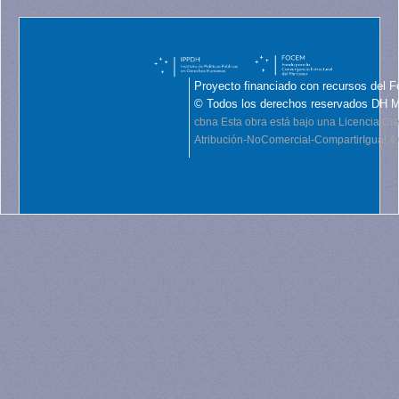
Proyecto financiado con recursos del F
© Todos los derechos reservados DH 
cbna
Esta obra está bajo una Licencia C
Atribución-NoComercial-CompartirIgual 4.0