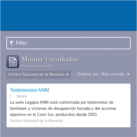
Filtro
Mostrar 1 resultados
Descrição arquivística
Ordenar por:
Mais recente
Archivo Nacional de la Memoria
Testimonios/ ANM
T
Séries
La serie Legajos ANM está conformada por testimonios de
familiares y víctimas de desaparición forzada y del accionar
represivo en el Cono Sur, producidos desde 2003.
Archivo Nacional de la Memoria