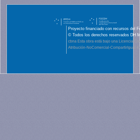
Proyecto financiado con recursos del F
© Todos los derechos reservados DH 
cbna
Esta obra está bajo una Licencia C
Atribución-NoComercial-CompartirIgual 4.0