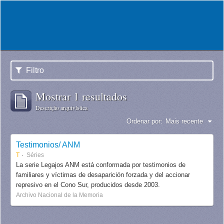
Filtro
Mostrar 1 resultados
Descrição arquivística
Ordenar por:
Mais recente
Testimonios/ ANM
T
Séries
La serie Legajos ANM está conformada por testimonios de
familiares y víctimas de desaparición forzada y del accionar
represivo en el Cono Sur, producidos desde 2003.
Archivo Nacional de la Memoria