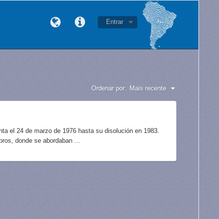
Entrar
Ordenar por:
Mais recente
unta el 24 de marzo de 1976 hasta su disolución en 1983.
bros, donde se abordaban ...