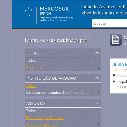
Guía de Archivos y 
vinculados a las viol
M
Limite os seus resultados por:
De
local
Todos
Junta M
Argentina
1
JM
Fu
instituição de arquivo
El fondo
Principa
Todos
Junta Mil
Dirección de Estudios Históricos de la Fuerza Aérea
1
assunto
Todos
Estado Mayor Conjunto
1
Actas de reuniones
1