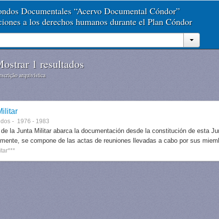
Fondos Documentales “Acervo Documental Cóndor”
aciones a los derechos humanos durante el Plan Cóndor
ostrar 1 resultados
scrição arquivística
ilitar
ndos
1976 - 1983
 de la Junta Militar abarca la documentación desde la constitución de esta J
lmente, se compone de las actas de reuniones llevadas a cabo por sus miem
itar***