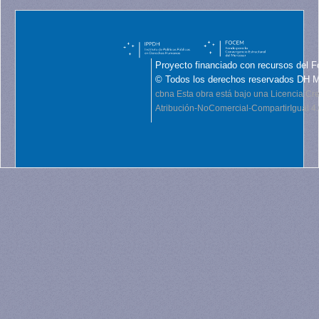
Proyecto financiado con recursos del F
© Todos los derechos reservados DH 
cbna
Esta obra está bajo una Licencia C
Atribución-NoComercial-CompartirIgual 4.0