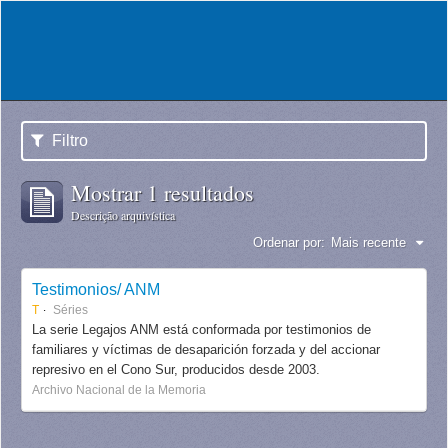
Filtro
Mostrar 1 resultados
Descrição arquivística
Ordenar por:
Mais recente
Testimonios/ ANM
T
Séries
La serie Legajos ANM está conformada por testimonios de
familiares y víctimas de desaparición forzada y del accionar
represivo en el Cono Sur, producidos desde 2003.
Archivo Nacional de la Memoria