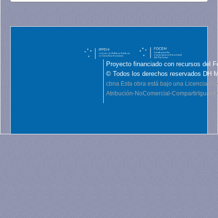
Proyecto financiado con recursos del F
© Todos los derechos reservados DH 
cbna
Esta obra está bajo una Licencia C
Atribución-NoComercial-CompartirIgual 4.0