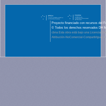
Proyecto financiado con recursos del F
© Todos los derechos reservados DH 
cbna
Esta obra está bajo una Licencia C
Atribución-NoComercial-CompartirIgual 4.0