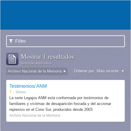
Filtro
Mostrar 1 resultados
Descrição arquivística
Ordenar por:
Mais recente
Archivo Nacional de la Memoria
Testimonios/ ANM
T
Séries
La serie Legajos ANM está conformada por testimonios de
familiares y víctimas de desaparición forzada y del accionar
represivo en el Cono Sur, producidos desde 2003.
Archivo Nacional de la Memoria