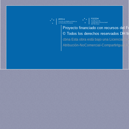
Proyecto financiado con recursos del F
© Todos los derechos reservados DH 
cbna
Esta obra está bajo una Licencia C
Atribución-NoComercial-CompartirIgual 4.0