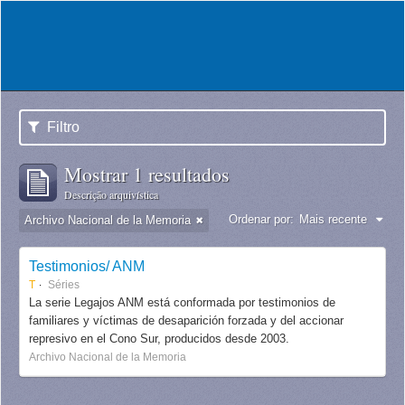
Filtro
Mostrar 1 resultados
Descrição arquivística
Ordenar por:
Mais recente
Archivo Nacional de la Memoria
Testimonios/ ANM
T
Séries
La serie Legajos ANM está conformada por testimonios de
familiares y víctimas de desaparición forzada y del accionar
represivo en el Cono Sur, producidos desde 2003.
Archivo Nacional de la Memoria