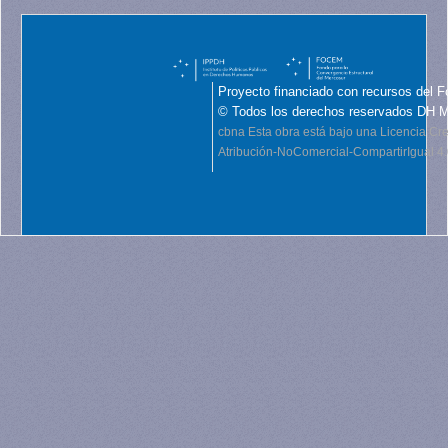
Proyecto financiado con recursos del F
© Todos los derechos reservados DH 
cbna
Esta obra está bajo una Licencia C
Atribución-NoComercial-CompartirIgual 4.0