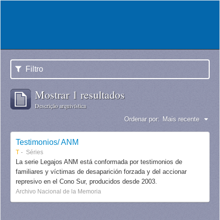
Filtro
Mostrar 1 resultados
Descrição arquivística
Ordenar por:
Mais recente
Testimonios/ ANM
T
Séries
La serie Legajos ANM está conformada por testimonios de
familiares y víctimas de desaparición forzada y del accionar
represivo en el Cono Sur, producidos desde 2003.
Archivo Nacional de la Memoria